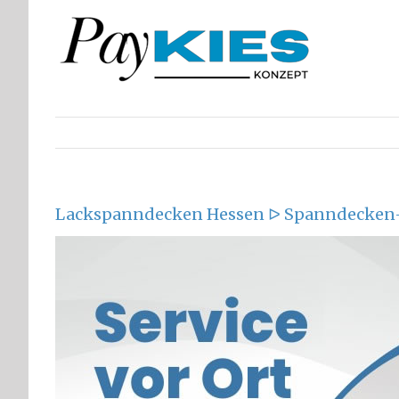
Zum
Inhalt
springen
Lackspanndecken Hessen ᐅ Spanndecken-