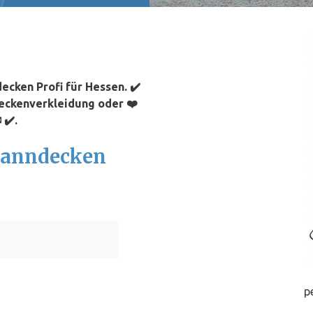
cken Profi für Hessen. ✔️
Deckenverkleidung oder ❤️
 ✔️.
Spanndecken
p