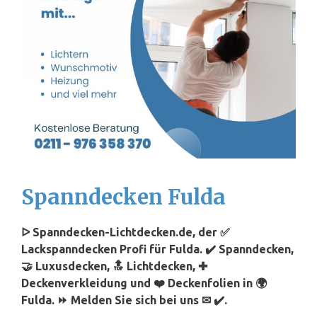
Spanndecken Fulda
ᐅ Spanndecken-Lichtdecken.de, der ✅
Lackspanndecken Profi für Fulda. ✔️ Spanndecken,
🤝 Luxusdecken, 🔝 Lichtdecken, ✚
Deckenverkleidung und ❤️ Deckenfolien in 🌍
Fulda. ⏩ Melden Sie sich bei uns ✉ ✔️.