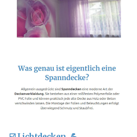
☑️ Lichtdecken, 💪