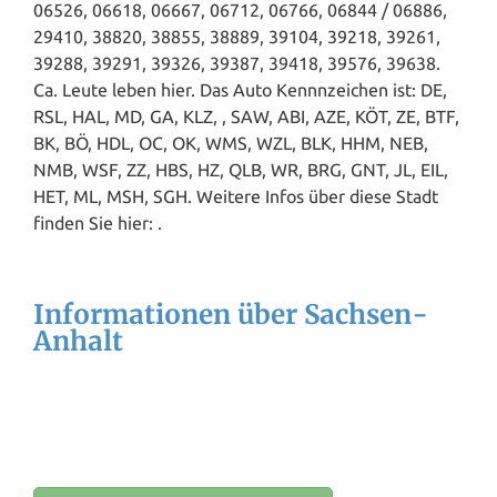
06526, 06618, 06667, 06712, 06766, 06844 / 06886,
29410, 38820, 38855, 38889, 39104, 39218, 39261,
39288, 39291, 39326, 39387, 39418, 39576, 39638.
Ca. Leute leben hier. Das Auto Kennnzeichen ist: DE,
RSL, HAL, MD, GA, KLZ, , SAW, ABI, AZE, KÖT, ZE, BTF,
BK, BÖ, HDL, OC, OK, WMS, WZL, BLK, HHM, NEB,
NMB, WSF, ZZ, HBS, HZ, QLB, WR, BRG, GNT, JL, EIL,
HET, ML, MSH, SGH. Weitere Infos über diese Stadt
finden Sie hier: .
Informationen über Sachsen-
Anhalt