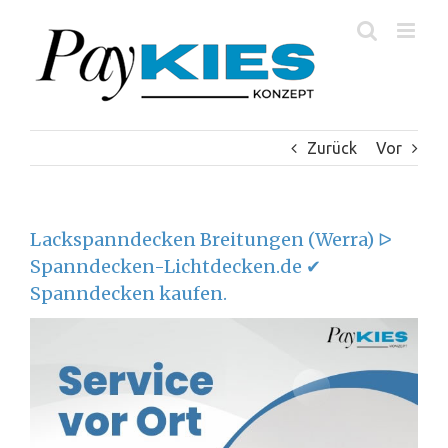
Zum
Inhalt
springen
Zurück
Vor
Lackspanndecken Breitungen (Werra) ᐅ
Spanndecken-Lichtdecken.de ✔
Spanndecken kaufen.