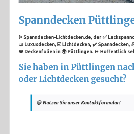
Spanndecken Püttling
ᐅ Spanndecken-Lichtdecken.de, der ✅ Lackspannde
🤝 Luxusdecken, ☑️ Lichtdecken, ✔️ Spanndecken, 
❤️ Deckenfolien in 🌍 Püttlingen. ⏩ Hoffentlich se
Sie haben in Püttlingen na
oder Lichtdecken gesucht?
😃 Nutzen Sie unser Kontaktformular!