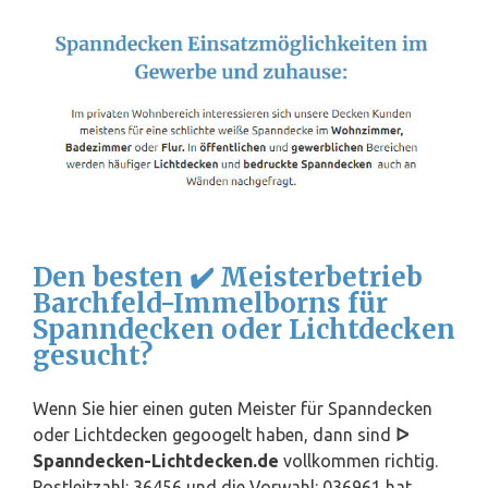
Den besten ✔️ Meisterbetrieb
Barchfeld-Immelborns für
Spanndecken oder Lichtdecken
gesucht?
Wenn Sie hier einen guten Meister für Spanndecken
oder Lichtdecken gegoogelt haben, dann sind
ᐅ
Spanndecken-Lichtdecken.de
vollkommen richtig.
Postleitzahl: 36456 und die Vorwahl: 036961 hat