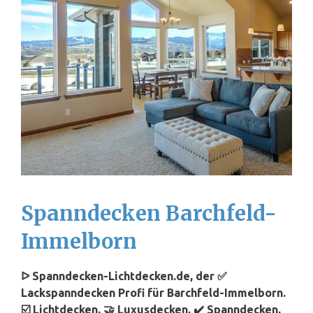
Spanndecken Barchfeld-
Immelborn
ᐅ Spanndecken-Lichtdecken.de, der ✅
Lackspanndecken Profi für Barchfeld-Immelborn.
☑️ Lichtdecken, 🤝 Luxusdecken, ✔️ Spanndecken,