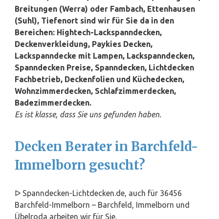
Breitungen (Werra) oder Fambach, Ettenhausen
(
Suhl
), Tiefenort sind wir für Sie da in den
Bereichen: Hightech-Lackspanndecken,
Deckenverkleidung, Paykies Decken,
Lackspanndecke mit Lampen, Lackspanndecken,
Spanndecken Preise, Spanndecken, Lichtdecken
Fachbetrieb, Deckenfolien und Küchedecken,
Wohnzimmerdecken, Schlafzimmerdecken,
Badezimmerdecken.
Es ist klasse, dass Sie uns gefunden haben.
Decken Berater in Barchfeld-
Immelborn gesucht?
ᐅ Spanndecken-Lichtdecken.de, auch für 36456
Barchfeld-Immelborn – Barchfeld, Immelborn und
Übelroda arbeiten wir für Sie.