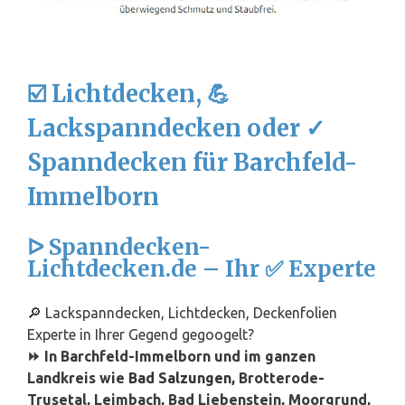
☑️ Lichtdecken, 💪
Lackspanndecken oder ✓
Spanndecken für Barchfeld-
Immelborn
ᐅ Spanndecken-
Lichtdecken.de – Ihr ✅ Experte
🔎 Lackspanndecken, Lichtdecken, Deckenfolien
Experte in Ihrer Gegend gegoogelt?
⏩ In Barchfeld-Immelborn und im ganzen
Landkreis wie
Bad Salzungen
, Brotterode-
Trusetal, Leimbach, Bad Liebenstein, Moorgrund,