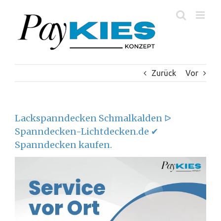
Zum
Inhalt
springen
Zurück
Vor
Lackspanndecken Schmalkalden ᐅ
Spanndecken-Lichtdecken.de ✔
Spanndecken kaufen.