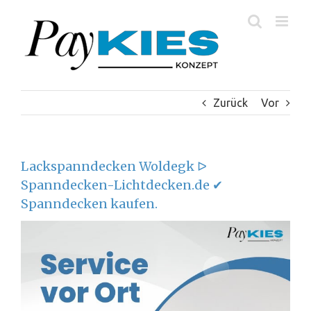
Zum
Inhalt
springen
Zurück
Vor
Lackspanndecken Woldegk ᐅ
Spanndecken-Lichtdecken.de ✔
Spanndecken kaufen.