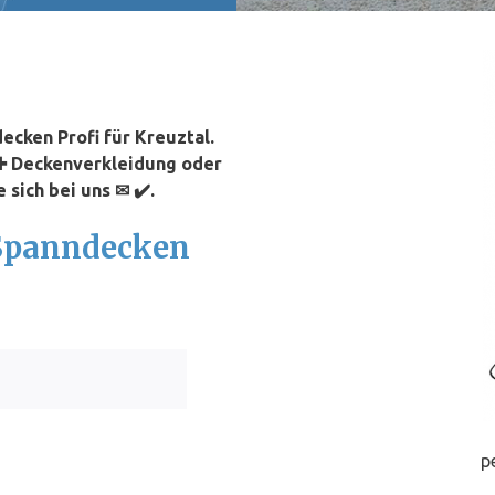
cken Profi für Kreuztal.
 ✚ Deckenverkleidung oder
 sich bei uns ✉ ✔️.
 Spanndecken
p