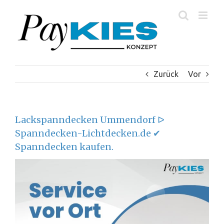
Zum
Inhalt
springen
Zurück
Vor
Lackspanndecken Ummendorf ᐅ
Spanndecken-Lichtdecken.de ✔
Spanndecken kaufen.