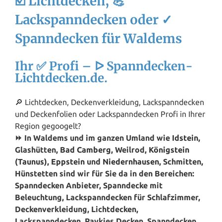
☑️ Lichtdecken, 💪
Lackspanndecken oder ✓
Spanndecken für Waldems
Ihr ✅ Profi – ᐅ Spanndecken-
Lichtdecken.de.
🔎 Lichtdecken, Deckenverkleidung, Lackspanndecken
und Deckenfolien oder Lackspanndecken Profi in Ihrer
Region gegoogelt?
⏩ In Waldems und im ganzen Umland wie
Idstein
,
Glashütten,
Bad Camberg
, Weilrod,
Königstein
(Taunus)
,
Eppstein
und
Niedernhausen
, Schmitten,
Hünstetten sind wir für Sie da in den Bereichen:
Spanndecken Anbieter, Spanndecke mit
Beleuchtung, Lackspanndecken für Schlafzimmer,
Deckenverkleidung, Lichtdecken,
Lackspanndecken, Paykies Decken, Spanndecken