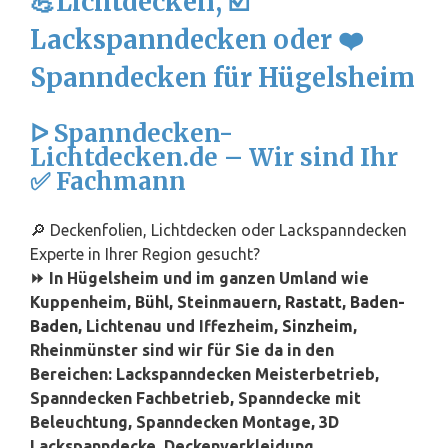
💪Lichtdecken, ☑️
Lackspanndecken oder ❤️
Spanndecken für Hügelsheim
ᐅ Spanndecken-
Lichtdecken.de – Wir sind Ihr
✅ Fachmann
🔎 Deckenfolien, Lichtdecken oder Lackspanndecken
Experte in Ihrer Region gesucht?
⏩ In Hügelsheim und im ganzen Umland wie
Kuppenheim,
Bühl
, Steinmauern,
Rastatt
,
Baden-
Baden
, Lichtenau und Iffezheim,
Sinzheim
,
Rheinmünster sind wir für Sie da in den
Bereichen: Lackspanndecken Meisterbetrieb,
Spanndecken Fachbetrieb, Spanndecke mit
Beleuchtung, Spanndecken Montage, 3D
Lackspanndecke, Deckenverkleidung,