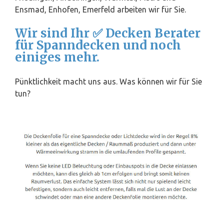
Ensmad, Enhofen, Emerfeld arbeiten wir für Sie.
Wir sind Ihr ✅ Decken Berater
für Spanndecken und noch
einiges mehr.
Pünktlichkeit macht uns aus. Was können wir für Sie
tun?