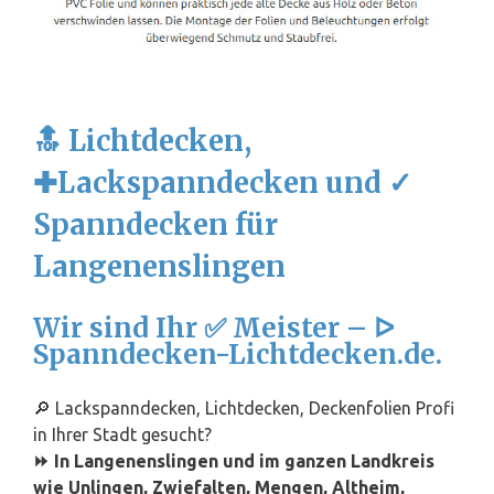
🔝 Lichtdecken,
✚Lackspanndecken und ✓
Spanndecken für
Langenenslingen
Wir sind Ihr ✅ Meister – ᐅ
Spanndecken-Lichtdecken.de.
🔎 Lackspanndecken, Lichtdecken, Deckenfolien Profi
in Ihrer Stadt gesucht?
⏩ In Langenenslingen und im ganzen Landkreis
wie Unlingen, Zwiefalten, Mengen, Altheim,