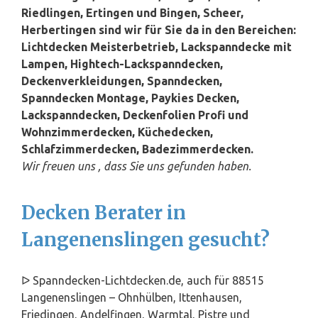
Riedlingen, Ertingen und Bingen, Scheer,
Herbertingen sind wir für Sie da in den Bereichen:
Lichtdecken Meisterbetrieb, Lackspanndecke mit
Lampen, Hightech-Lackspanndecken,
Deckenverkleidungen, Spanndecken,
Spanndecken Montage, Paykies Decken,
Lackspanndecken, Deckenfolien Profi und
Wohnzimmerdecken, Küchedecken,
Schlafzimmerdecken, Badezimmerdecken.
Wir freuen uns , dass Sie uns gefunden haben.
Decken Berater in
Langenenslingen gesucht?
ᐅ Spanndecken-Lichtdecken.de, auch für 88515
Langenenslingen – Ohnhülben, Ittenhausen,
Friedingen, Andelfingen, Warmtal, Pistre und