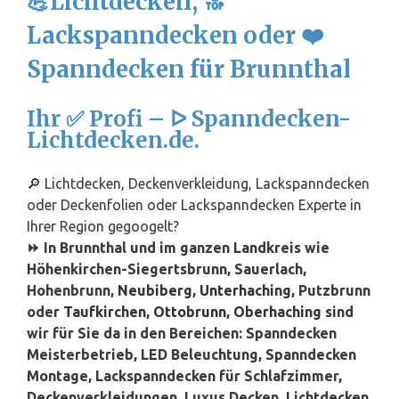
💪Lichtdecken, 🔝
Lackspanndecken oder ❤️
Spanndecken für Brunnthal
Ihr ✅ Profi – ᐅ Spanndecken-
Lichtdecken.de.
🔎 Lichtdecken, Deckenverkleidung, Lackspanndecken
oder Deckenfolien oder Lackspanndecken Experte in
Ihrer Region gegoogelt?
⏩ In Brunnthal und im ganzen Landkreis wie
Höhenkirchen-Siegertsbrunn, Sauerlach,
Hohenbrunn,
Neubiberg
,
Unterhaching
, Putzbrunn
oder
Taufkirchen
,
Ottobrunn
,
Oberhaching
sind
wir für Sie da in den Bereichen: Spanndecken
Meisterbetrieb, LED Beleuchtung, Spanndecken
Montage, Lackspanndecken für Schlafzimmer,
Deckenverkleidungen, Luxus Decken, Lichtdecken