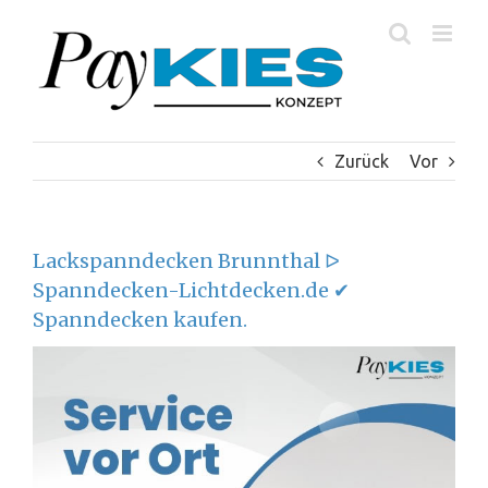
Zum
Inhalt
springen
Zurück
Vor
Lackspanndecken Brunnthal ᐅ
Spanndecken-Lichtdecken.de ✔
Spanndecken kaufen.