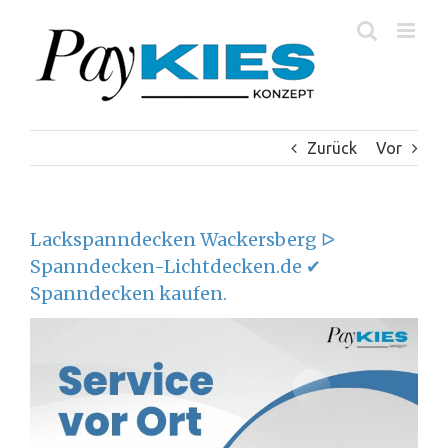
Zum
Inhalt
springen
Zurück
Vor
Lackspanndecken Wackersberg ᐅ
Spanndecken-Lichtdecken.de ✔
Spanndecken kaufen.