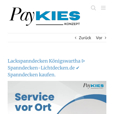
Zum
Inhalt
springen
Zurück
Vor
Lackspanndecken Königswartha ᐅ
Spanndecken-Lichtdecken.de ✔
Spanndecken kaufen.