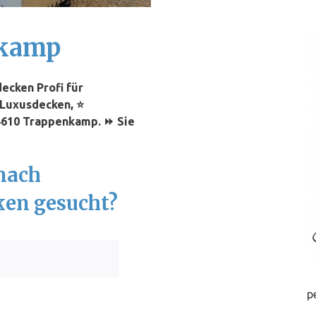
nkamp
ecken Profi für
 Luxusdecken, ⭐
24610 Trappenkamp. ⏩ Sie
nach
ken gesucht?
p