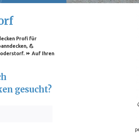
orf
ecken Profi für
panndecken, 💪
oderstorf. ⏩ Auf Ihren
ch
ken gesucht?
p