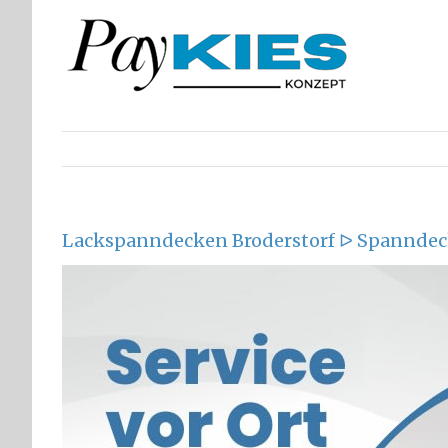
Zum
Inhalt
springen
Lackspanndecken Broderstorf ᐅ Spanndec