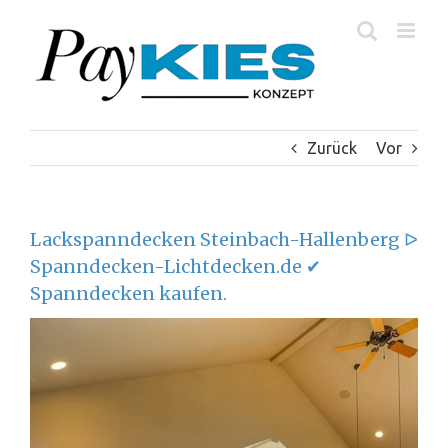
Zum
Inhalt
springen
Zurück
Vor
Lackspanndecken Steinbach-Hallenberg ᐅ
Spanndecken-Lichtdecken.de ✔
Spanndecken kaufen.