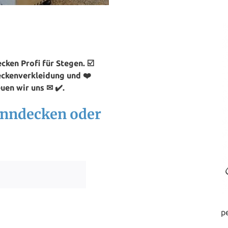
ken Profi für Stegen. ☑️
eckenverkleidung und ❤️
uen wir uns ✉ ✔️.
anndecken oder
p