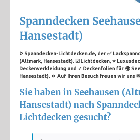
Spanndecken Seehause
Hansestadt)
ᐅ Spanndecken-Lichtdecken.de, der ✅ Lackspannd
(Altmark, Hansestadt). ☑️ Lichtdecken, ⭐ Luxusde
Deckenverkleidung und ✓ Deckenfolien für 🌍 Se
Hansestadt). ⏩ Auf Ihren Besuch freuen wir uns ✉
Sie haben in Seehausen (Al
Hansestadt) nach Spanndec
Lichtdecken gesucht?