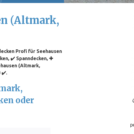
n (Altmark,
ecken Profi für Seehausen
cken, ✔️ Spanndecken, ✚
ehausen (Altmark,
 ✔️.
tmark,
ken oder
p