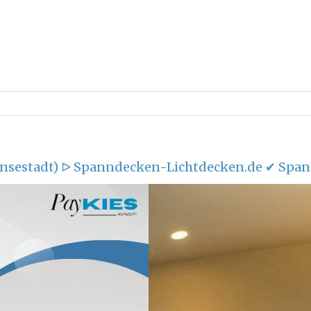
nsestadt) ᐅ Spanndecken-Lichtdecken.de ✔ Span