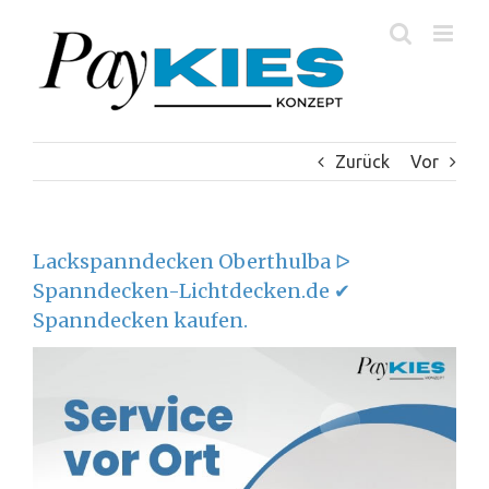
Zum
Inhalt
springen
Zurück
Vor
Lackspanndecken Oberthulba ᐅ
Spanndecken-Lichtdecken.de ✔
Spanndecken kaufen.