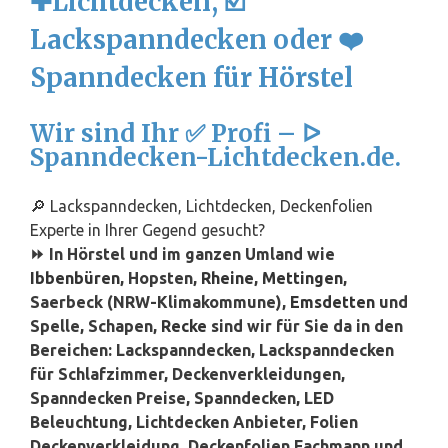
✚Lichtdecken, ☑️
Lackspanndecken oder ❤️
Spanndecken für Hörstel
Wir sind Ihr ✅ Profi – ᐅ
Spanndecken-Lichtdecken.de.
🔎 Lackspanndecken, Lichtdecken, Deckenfolien
Experte in Ihrer Gegend gesucht?
⏩ In Hörstel und im ganzen Umland wie
Ibbenbüren
, Hopsten,
Rheine
,
Mettingen
,
Saerbeck (NRW-Klimakommune),
Emsdetten
und
Spelle, Schapen,
Recke
sind wir für Sie da in den
Bereichen: Lackspanndecken, Lackspanndecken
für Schlafzimmer, Deckenverkleidungen,
Spanndecken Preise, Spanndecken, LED
Beleuchtung, Lichtdecken Anbieter, Folien
Deckenverkleidung, Deckenfolien Fachmann und