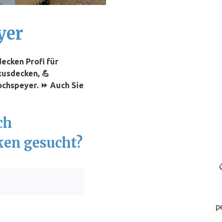
yer
ecken Profi für
xusdecken, 💪
ochspeyer. ⏩ Auch Sie
ch
ken gesucht?
p