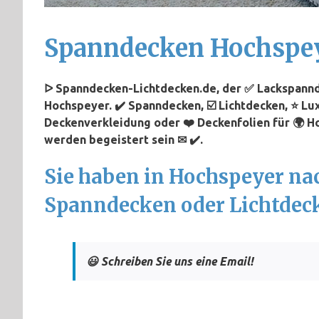
Spanndecken Hochspe
ᐅ Spanndecken-Lichtdecken.de, der ✅ Lackspannd
Hochspeyer. ✔️ Spanndecken, ☑️ Lichtdecken, ⭐ Lu
Deckenverkleidung oder ❤️ Deckenfolien für 🌍 H
werden begeistert sein ✉ ✔️.
Sie haben in Hochspeyer na
Spanndecken oder Lichtdec
😃 Schreiben Sie uns eine Email!