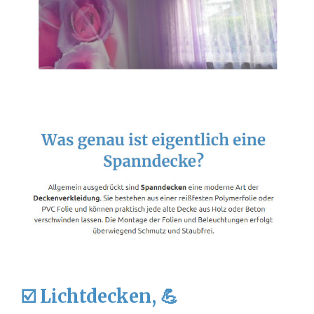
☑️ Lichtdecken, 💪