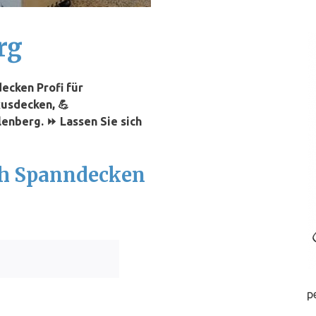
rg
ecken Profi für
xusdecken, 💪
enberg. ⏩ Lassen Sie sich
ch Spanndecken
p