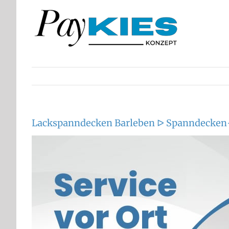
Zum
Inhalt
springen
Lackspanndecken Barleben ᐅ Spanndecken-