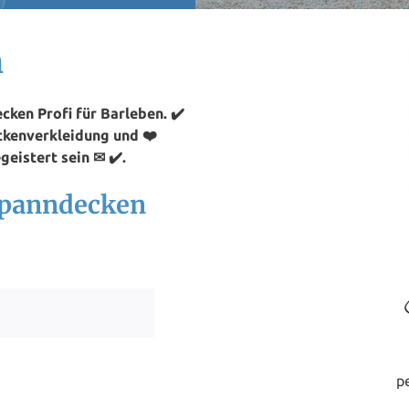
n
ken Profi für Barleben. ✔️
ckenverkleidung und ❤️
eistert sein ✉ ✔️.
 Spanndecken
p