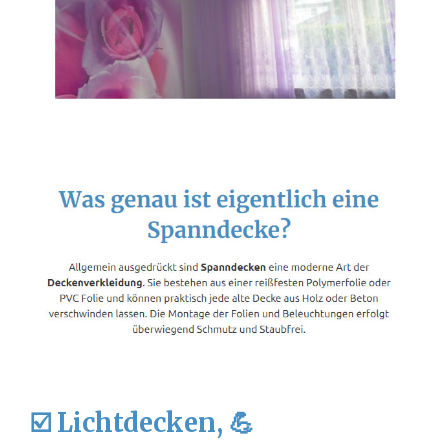
☑️ Lichtdecken, 💪