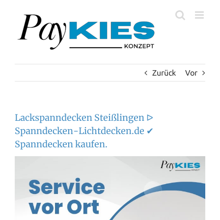
Zum
Inhalt
springen
Zurück
Vor
Lackspanndecken Steißlingen ᐅ
Spanndecken-Lichtdecken.de ✔
Spanndecken kaufen.