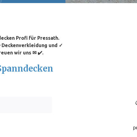
cken Profi für Pressath.
✚ Deckenverkleidung und ✓
reuen wir uns ✉ ✔️.
 Spanndecken
p