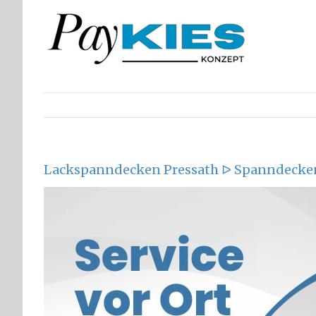
Zum
Inhalt
springen
Lackspanndecken Pressath ᐅ Spanndecke