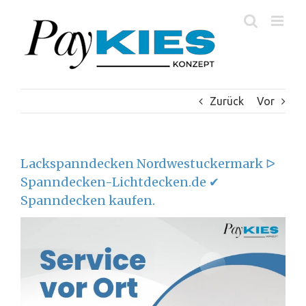
Zum
Inhalt
springen
Zurück
Vor
Lackspanndecken Nordwestuckermark ᐅ
Spanndecken-Lichtdecken.de ✔
Spanndecken kaufen.