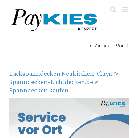
Zum
Inhalt
springen
Zurück
Vor
Lackspanndecken Neukirchen-Vluyn ᐅ
Spanndecken-Lichtdecken.de ✔
Spanndecken kaufen.