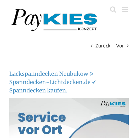
Zum
Inhalt
springen
Zurück
Vor
Lackspanndecken Neubukow ᐅ
Spanndecken-Lichtdecken.de ✔
Spanndecken kaufen.