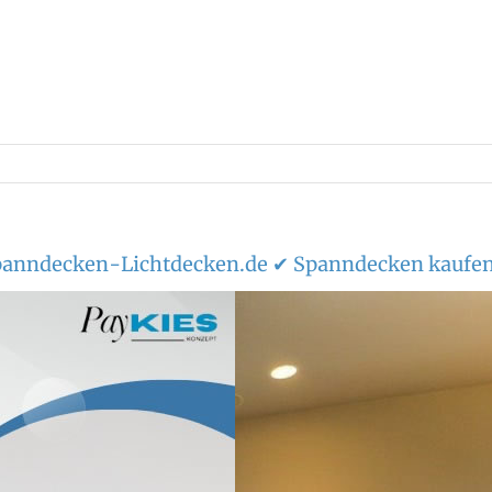
panndecken-Lichtdecken.de ✔ Spanndecken kaufen