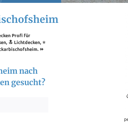
ischofsheim
cken Profi für
en, 🔝 Lichtdecken, ⭐
eckarbischofsheim. ⏩
sheim nach
en gesucht?
p