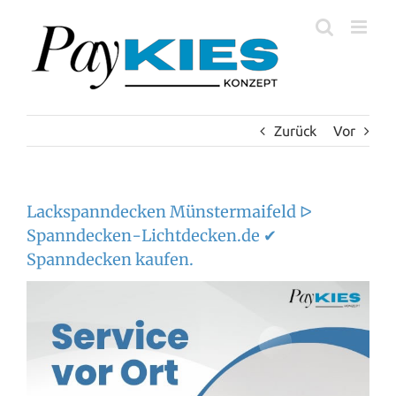
Zum
Inhalt
springen
Zurück
Vor
Lackspanndecken Münstermaifeld ᐅ
Spanndecken-Lichtdecken.de ✔
Spanndecken kaufen.