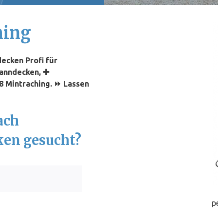
hing
ecken Profi für
panndecken, ✚
8 Mintraching. ⏩ Lassen
ach
ken gesucht?
p