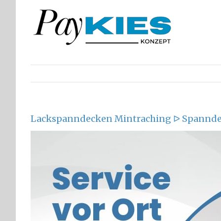
Zum
Inhalt
springen
Lackspanndecken Mintraching ᐅ Spannde