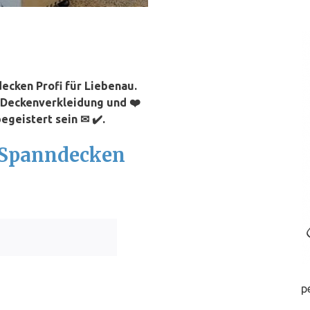
u
ecken Profi für Liebenau.
⭐ Deckenverkleidung und ❤️
egeistert sein ✉ ✔️.
h Spanndecken
p