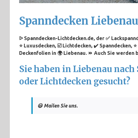
Spanndecken Liebena
ᐅ Spanndecken-Lichtdecken.de, der ✅ Lackspannd
⭐ Luxusdecken, ☑️ Lichtdecken, ✔️ Spanndecken, 
Deckenfolien in 🌍 Liebenau. ⏩ Auch Sie werden b
Sie haben in Liebenau nac
oder Lichtdecken gesucht?
😃 Mailen Sie uns.