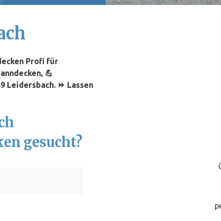
ach
ecken Profi für
panndecken, 💪
49 Leidersbach. ⏩ Lassen
ch
ken gesucht?
p