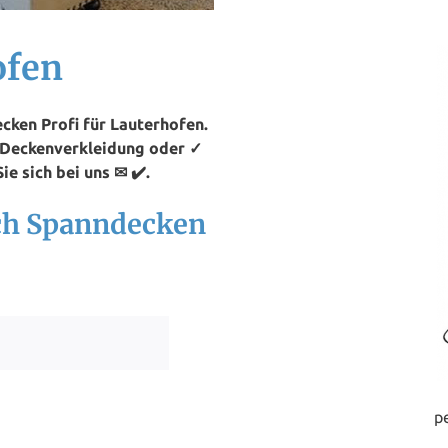
ofen
ken Profi für Lauterhofen.
⭐ Deckenverkleidung oder ✓
e sich bei uns ✉ ✔️.
ach Spanndecken
p