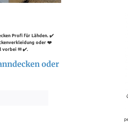
ken Profi für Lähden. ✔️
ckenverkleidung oder ❤️
 vorbei ✉ ✔️.
panndecken oder
p