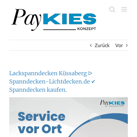
Zum
Inhalt
springen
Zurück
Vor
Lackspanndecken Küssaberg ᐅ
Spanndecken-Lichtdecken.de ✔
Spanndecken kaufen.