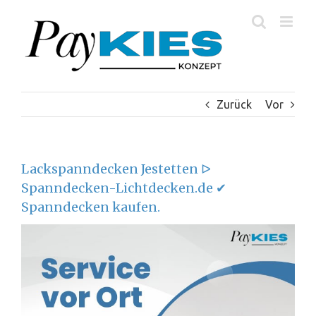
Zum
Inhalt
springen
Zurück
Vor
Lackspanndecken Jestetten ᐅ
Spanndecken-Lichtdecken.de ✔
Spanndecken kaufen.