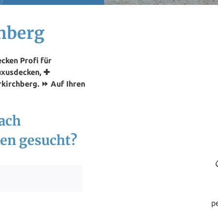
hberg
cken Profi für
Luxusdecken, ✚
rkirchberg. ⏩ Auf Ihren
nach
en gesucht?
p