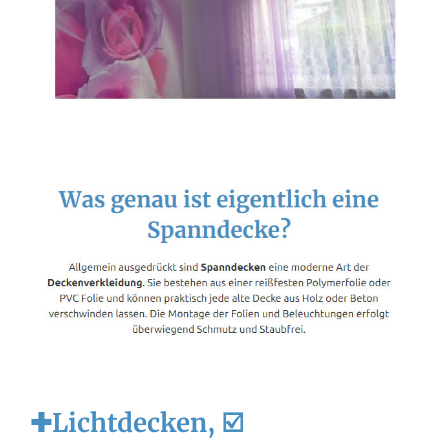
✚Lichtdecken, ☑️