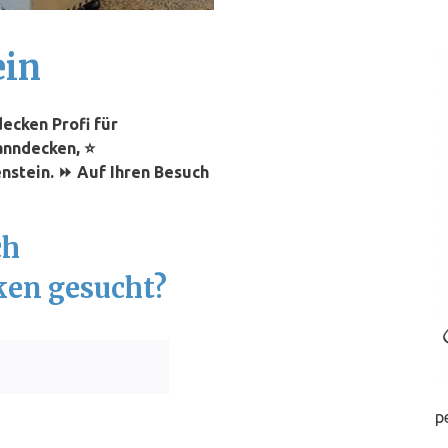
ein
ecken Profi für
anndecken, ⭐
nstein. ⏩ Auf Ihren Besuch
ch
ken gesucht?
p