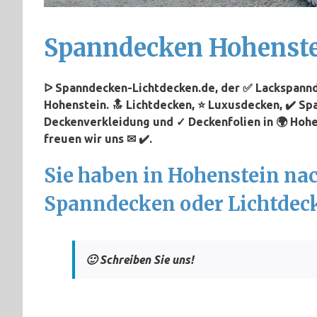
Spanndecken Hohenst
ᐅ Spanndecken-Lichtdecken.de, der ✅ Lackspannd
Hohenstein. 🔝 Lichtdecken, ⭐ Luxusdecken, ✔️ Sp
Deckenverkleidung und ✓ Deckenfolien in 🌍 Hohe
freuen wir uns ✉ ✔️.
Sie haben in Hohenstein na
Spanndecken oder Lichtdec
🙂 Schreiben Sie uns!