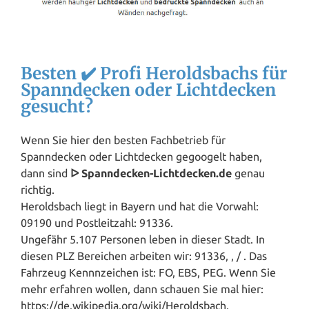
Besten ✔️ Profi Heroldsbachs für
Spanndecken oder Lichtdecken
gesucht?
Wenn Sie hier den besten Fachbetrieb für
Spanndecken oder Lichtdecken gegoogelt haben,
dann sind
ᐅ Spanndecken-Lichtdecken.de
genau
richtig.
Heroldsbach liegt in
Bayern
und hat die Vorwahl:
09190 und Postleitzahl: 91336.
Ungefähr 5.107 Personen leben in dieser Stadt. In
diesen PLZ Bereichen arbeiten wir: 91336, , / . Das
Fahrzeug Kennnzeichen ist: FO, EBS, PEG. Wenn Sie
mehr erfahren wollen, dann schauen Sie mal hier:
https://de.wikipedia.org/wiki/Heroldsbach.