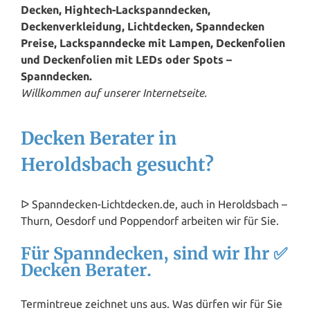
Decken, Hightech-Lackspanndecken,
Deckenverkleidung, Lichtdecken, Spanndecken
Preise, Lackspanndecke mit Lampen, Deckenfolien
und Deckenfolien mit LEDs oder Spots –
Spanndecken.
Willkommen auf unserer Internetseite.
Decken Berater in
Heroldsbach gesucht?
ᐅ Spanndecken-Lichtdecken.de, auch in Heroldsbach –
Thurn, Oesdorf und Poppendorf arbeiten wir für Sie.
Für Spanndecken, sind wir Ihr ✅
Decken Berater.
Termintreue zeichnet uns aus. Was dürfen wir für Sie