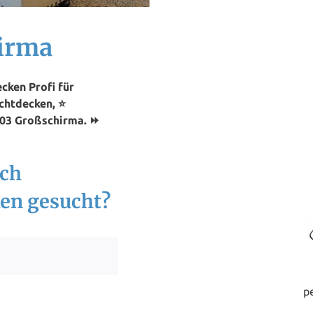
irma
cken Profi für
chtdecken, ⭐
603 Großschirma. ⏩
ach
en gesucht?
p