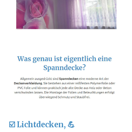
☑️ Lichtdecken, 💪