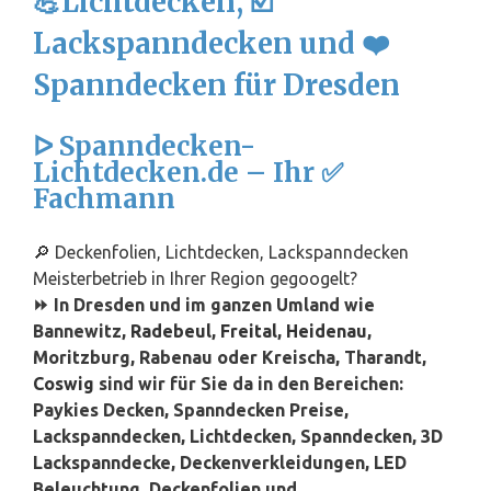
💪Lichtdecken, ☑️
Lackspanndecken und ❤️
Spanndecken für Dresden
ᐅ Spanndecken-
Lichtdecken.de – Ihr ✅
Fachmann
🔎 Deckenfolien, Lichtdecken, Lackspanndecken
Meisterbetrieb in Ihrer Region gegoogelt?
⏩ In Dresden und im ganzen Umland wie
Bannewitz,
Radebeul
,
Freital
,
Heidenau
,
Moritzburg, Rabenau oder Kreischa, Tharandt,
Coswig
sind wir für Sie da in den Bereichen:
Paykies Decken, Spanndecken Preise,
Lackspanndecken, Lichtdecken, Spanndecken, 3D
Lackspanndecke, Deckenverkleidungen, LED
Beleuchtung, Deckenfolien und