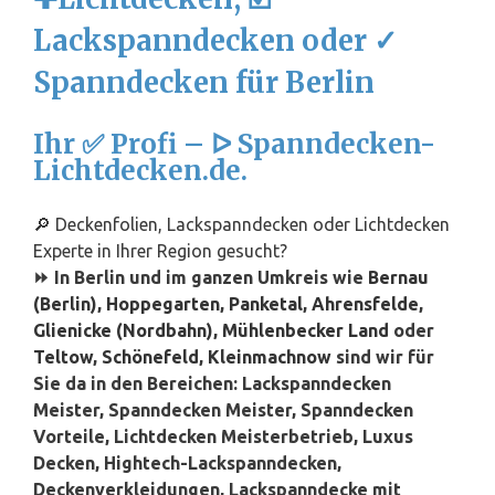
Lackspanndecken oder ✓
Spanndecken für Berlin
Ihr ✅ Profi – ᐅ Spanndecken-
Lichtdecken.de.
🔎 Deckenfolien, Lackspanndecken oder Lichtdecken
Experte in Ihrer Region gesucht?
⏩ In Berlin und im ganzen Umkreis wie
Bernau
(Berlin)
,
Hoppegarten
,
Panketal
,
Ahrensfelde
,
Glienicke (Nordbahn)
,
Mühlenbecker Land
oder
Teltow
,
Schönefeld
,
Kleinmachnow
sind wir für
Sie da in den Bereichen: Lackspanndecken
Meister, Spanndecken Meister, Spanndecken
Vorteile, Lichtdecken Meisterbetrieb, Luxus
Decken, Hightech-Lackspanndecken,
Deckenverkleidungen, Lackspanndecke mit