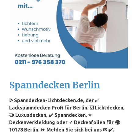
Spanndecken Berlin
ᐅ Spanndecken-Lichtdecken.de, der ✅
Lackspanndecken Profi für Berlin. ☑️ Lichtdecken,
🤝 Luxusdecken, ✔️ Spanndecken, ⭐
Deckenverkleidung oder ✓ Deckenfolien für 🌍
10178 Berlin. ⏩ Melden Sie sich bei uns ✉ ✔️.